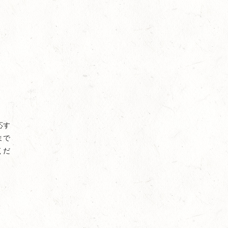
応す
まで
くだ