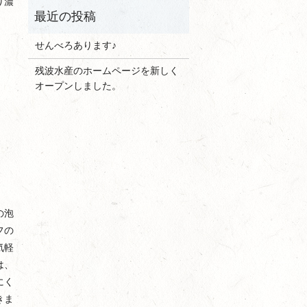
り濃
せんべろあります♪
残波水産のホームページを新しく
オープンしました。
の泡
フの
気軽
は、
にく
きま