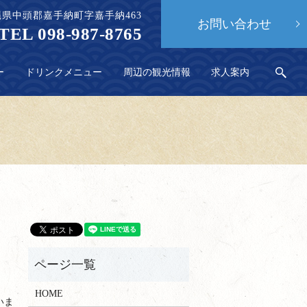
 沖縄県中頭郡嘉手納町字嘉手納463
お問い合わせ
TEL 098-987-8765
ー
ドリンクメニュー
周辺の観光情報
求人案内
sea
HOME
いま